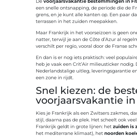
De
voorjaarsvakantie bestemmingen in Fr
een snelle ontsnapping, de periode die de Fr
grens, en je kunt alle kanten op. Een paar dag
terrassen in het zuiden meepakken.
Maar Frankrijk in het voorseizoen is geen one-
natter, terwijl je aan de Côte d’Azur al regel
verschilt per regio, vooral door de Franse sch
En dan is er nog iets praktisch: veel popula
heb je vaak een Crit’Air milieusticker nodig. 
Nederlandstalige uitleg, leveringsgarantie en
een zone in rijdt.
Snel kiezen: de beste
voorjaarsvakantie in
Kies je Frankrijk als een Zwitsers zakmes, da
stijl, daarna pas de plek. Het scheelt ook vee
Frankrijk geldt in grote lijnen: het
zuiden is 
het mediterrane klimaat), het
noorden koel