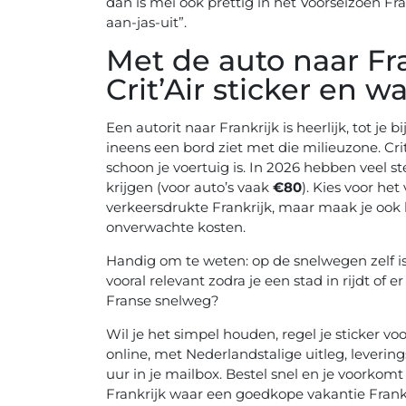
dan is mei ook prettig in het Voorseizoen Fr
aan-jas-uit”.
Met de auto naar Fra
Crit’Air sticker en wa
Een autorit naar Frankrijk is heerlijk, tot je
ineens een bord ziet met die milieuzone. Crit’
schoon je voertuig is. In 2026 hebben veel s
krijgen (voor auto’s vaak
€80
). Kies voor het
verkeersdrukte Frankrijk, maar maak je ook
onverwachte kosten.
Handig om te weten: op de snelwegen zelf is
vooral relevant zodra je een stad in rijdt of e
Franse snelweg?
Wil je het simpel houden, regel je sticker voo
online, met Nederlandstalige uitleg, leverin
uur in je mailbox. Bestel snel en je voorkomt
Frankrijk waar een goedkope vakantie Frankri