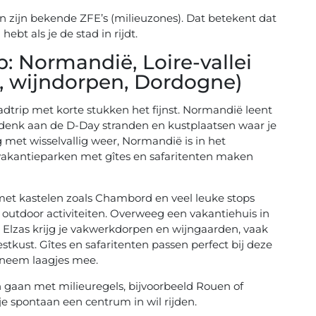
on zijn bekende ZFE’s (milieuzones). Dat betekent dat
hebt als je de stad in rijdt.
p: Normandië, Loire-vallei
n, wijndorpen, Dordogne)
oadtrip met korte stukken het fijnst. Normandië leent
s, denk aan de D-Day stranden en kustplaatsen waar je
 met wisselvallig weer, Normandië is in het
 vakantieparken met gîtes en safaritenten maken
, met kastelen zoals Chambord en veel leuke stops
l outdoor activiteiten. Overweeg een vakantiehuis in
e Elzas krijg je vakwerkdorpen en wijngaarden, vaak
kust. Gîtes en safaritenten passen perfect bij deze
us neem laagjes mee.
n gaan met milieuregels, bijvoorbeeld Rouen of
je spontaan een centrum in wil rijden.