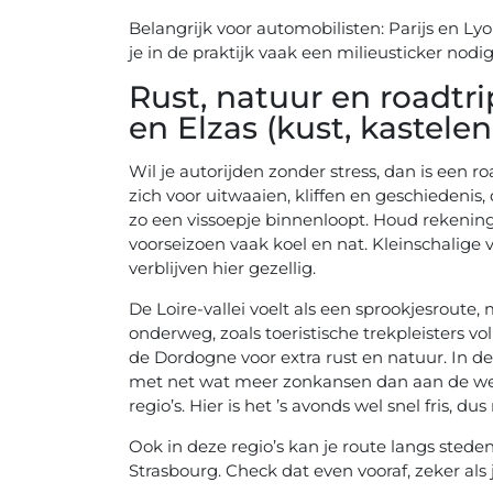
Belangrijk voor automobilisten: Parijs en Ly
je in de praktijk vaak een milieusticker nodig 
Rust, natuur en roadtri
en Elzas (kust, kastele
Wil je autorijden zonder stress, dan is een r
zich voor uitwaaien, kliffen en geschiedeni
zo een vissoepje binnenloopt. Houd rekening
voorseizoen vaak koel en nat. Kleinschalige
verblijven hier gezellig.
De Loire-vallei voelt als een sprookjesroute
onderweg, zoals toeristische trekpleisters vo
de Dordogne voor extra rust en natuur. In d
met net wat meer zonkansen dan aan de west
regio’s. Hier is het ’s avonds wel snel fris, d
Ook in deze regio’s kan je route langs stede
Strasbourg. Check dat even vooraf, zeker als 