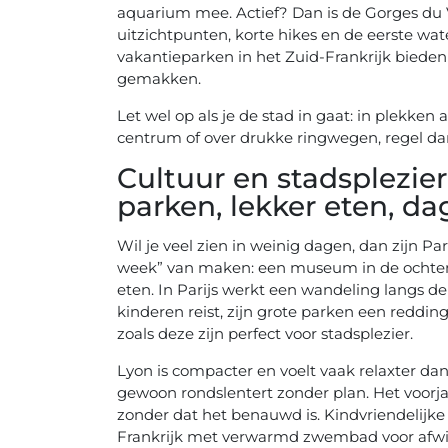
aquarium mee. Actief? Dan is de Gorges du V
uitzichtpunten, korte hikes en de eerste wate
vakantieparken in het Zuid-Frankrijk bieden
gemakken.
Let wel op als je de stad in gaat: in plekken
centrum of over drukke ringwegen, regel dan v
Cultuur en stadsplezier
parken, lekker eten, dag
Wil je veel zien in weinig dagen, dan zijn Pa
week” van maken: een museum in de ochtend,
eten. In Parijs werkt een wandeling langs de 
kinderen reist, zijn grote parken een reddin
zoals deze zijn perfect voor stadsplezier.
Lyon is compacter en voelt vaak relaxter dan 
gewoon rondslentert zonder plan. Het voorjaa
zonder dat het benauwd is. Kindvriendelij
Frankrijk met verwarmd zwembad voor afwis