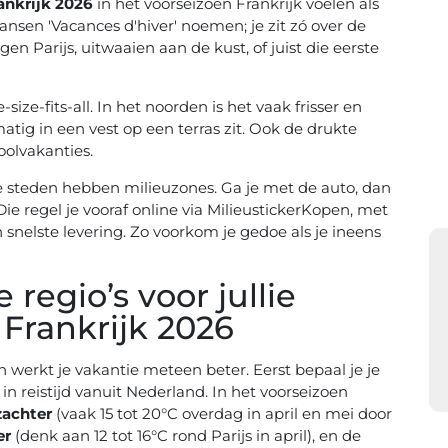
ankrijk 2026
in het voorseizoen Frankrijk voelen als
ansen 'Vacances d'hiver' noemen; je zit zó over de
en Parijs, uitwaaien aan de kust, of juist die eerste
size-fits-all. In het noorden is het vaak frisser en
matig in een vest op een terras zit. Ook de drukte
oolvakanties.
ire steden hebben milieuzones. Ga je met de auto, dan
Die regel je vooraf online via MilieustickerKopen, met
 snelste levering. Zo voorkom je gedoe als je ineens
 regio’s voor jullie
 Frankrijk 2026
n werkt je vakantie meteen beter. Eerst bepaal je je
l in reistijd vanuit Nederland. In het voorseizoen
zachter
(vaak 15 tot 20°C overdag in april en mei door
er
(denk aan 12 tot 16°C rond Parijs in april), en de