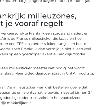
ankrijk, omdat je langere dagen hebt en minder “jas-
nkrijk: milieuzones,
t je vooraf regelt
 bij verkeersdrukte Frankrijk een stadsrand nadert en
Air is de Franse milieusticker die laat zien hoe
teden een ZFE, en zonder sticker kun je een boete
 voorseizoen Frankrijk, dan vermijd je niet alleen veel
 kans op een goedkope vakantie Frankrijk zonder
 een milieusticker meestal niet nodig, het wordt
r af slaat. Meer uitleg daarover staat in
Crit'Air nodig op
raf. Via
milieusticker Frankrijk bestellen
doe je dat
gsgarantie en je ontvangt je bewijs meestal binnen 24
 gedoe bij stedentrips, zeker in het voorseizoen
jk makkelijker is.