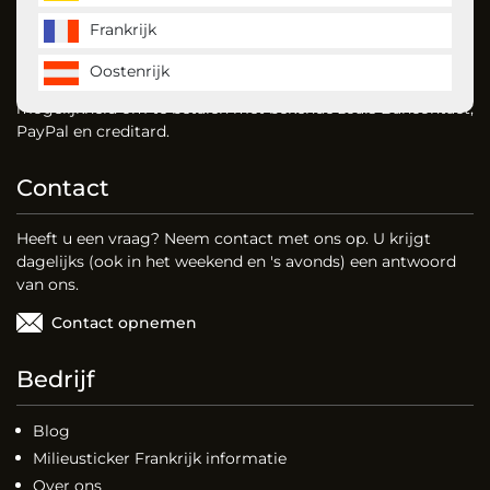
Frankrijk
MilieustickerKopen is de ecovignet specialist en en bestelt
u gemakkelijk uw milieusticker voor Duitsland, Frankrijk en
Oostenrijk
vignet voor Oostenrijk. Dankzij onze website heeft u de
mogelijkheid om te betalen met bekende zoals Bancontact,
PayPal en creditard.
Contact
Heeft u een vraag? Neem contact met ons op. U krijgt
dagelijks (ook in het weekend en 's avonds) een antwoord
van ons.
Contact opnemen
Bedrijf
Blog
Milieusticker Frankrijk informatie
Over ons