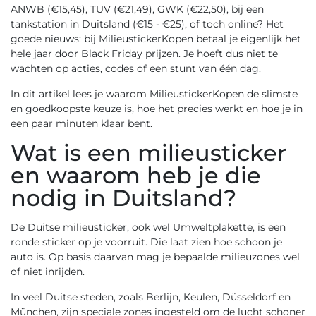
ANWB (€15,45), TUV (€21,49), GWK (€22,50), bij een
tankstation in Duitsland (€15 - €25), of toch online? Het
goede nieuws: bij MilieustickerKopen betaal je eigenlijk het
hele jaar door Black Friday prijzen. Je hoeft dus niet te
wachten op acties, codes of een stunt van één dag.
In dit artikel lees je waarom MilieustickerKopen de slimste
en goedkoopste keuze is, hoe het precies werkt en hoe je in
een paar minuten klaar bent.
Wat is een milieusticker
en waarom heb je die
nodig in Duitsland?
De Duitse milieusticker, ook wel Umweltplakette, is een
ronde sticker op je voorruit. Die laat zien hoe schoon je
auto is. Op basis daarvan mag je bepaalde milieuzones wel
of niet inrijden.
In veel Duitse steden, zoals Berlijn, Keulen, Düsseldorf en
München, zijn speciale zones ingesteld om de lucht schoner