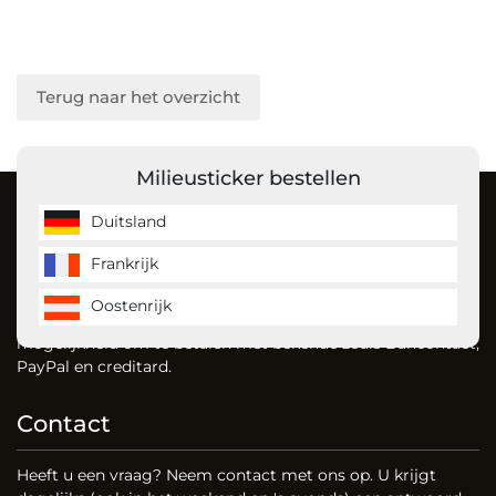
Terug naar het overzicht
Milieusticker bestellen
Over ons
Duitsland
Frankrijk
MilieustickerKopen is de ecovignet specialist en en bestelt
u gemakkelijk uw milieusticker voor Duitsland, Frankrijk en
Oostenrijk
vignet voor Oostenrijk. Dankzij onze website heeft u de
mogelijkheid om te betalen met bekende zoals Bancontact,
PayPal en creditard.
Contact
Heeft u een vraag? Neem contact met ons op. U krijgt